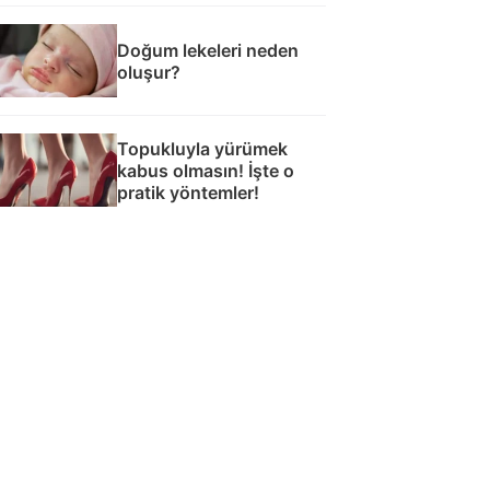
Doğum lekeleri neden
oluşur?
Topukluyla yürümek
kabus olmasın! İşte o
pratik yöntemler!