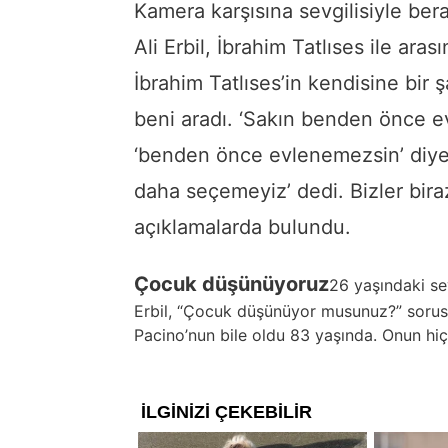
Kamera karşısına sevgilisiyle be
Ali Erbil, İbrahim Tatlıses ile ar
İbrahim Tatlıses’in kendisine bir
beni aradı. ‘Sakın benden önce ev
‘benden önce evlenemezsin’ diye.
daha seçemeyiz’ dedi. Bizler bira
açıklamalarda bulundu.
Çocuk düşünüyoruz
26 yaşındaki sev
Erbil, “Çocuk düşünüyor musunuz?” sorusu
Pacino’nun bile oldu 83 yaşında. Onun hiç