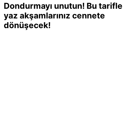
Dondurmayı unutun! Bu tarifle
yaz akşamlarınız cennete
dönüşecek!
Sıcak yaz günlerinde içinizi ferahlatacak,
hafif mi hafif, ekşi mi ekşi bir lezzet
arıyorsanız doğru yerdesiniz! Yaz
akşamlarının ve özel davetlerin yıldızı
olmaya aday, ev yapımı limon sorbe
tarifiyle serinliğin tadını çıkarın. Üstelik
yapımı sandığınızdan çok daha kolay!
Haber Merkezi
03.07.2025 - 16:11