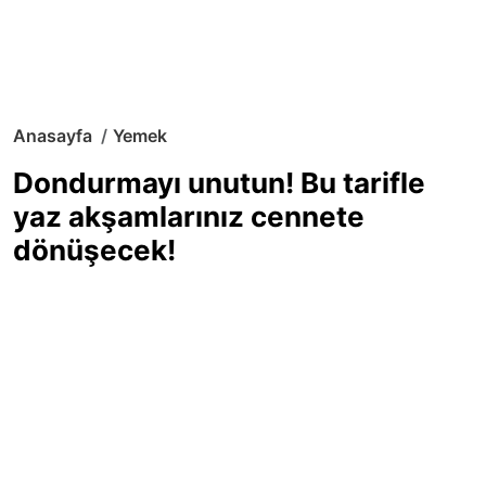
Anasayfa
Yemek
Dondurmayı unutun! Bu tarifle
yaz akşamlarınız cennete
dönüşecek!
Sıcak yaz günlerinde içinizi ferahlatacak,
hafif mi hafif, ekşi mi ekşi bir lezzet
arıyorsanız doğru yerdesiniz! Yaz
akşamlarının ve özel davetlerin yıldızı
olmaya aday, ev yapımı limon sorbe
tarifiyle serinliğin tadını çıkarın. Üstelik
yapımı sandığınızdan çok daha kolay!