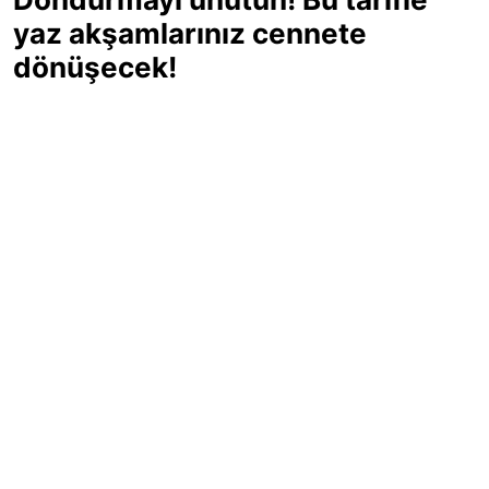
yaz akşamlarınız cennete
dönüşecek!
Sıcak yaz günlerinde içinizi ferahlatacak,
hafif mi hafif, ekşi mi ekşi bir lezzet
arıyorsanız doğru yerdesiniz! Yaz
akşamlarının ve özel davetlerin yıldızı
olmaya aday, ev yapımı limon sorbe
tarifiyle serinliğin tadını çıkarın. Üstelik
yapımı sandığınızdan çok daha kolay!
Haber Merkezi
03.07.2025 - 16:11