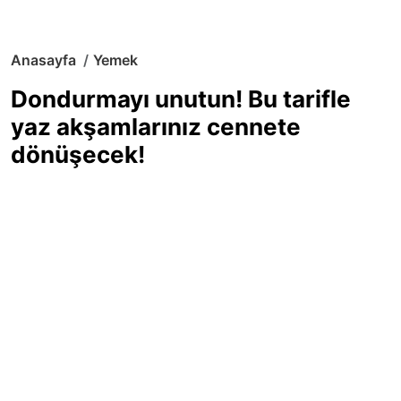
Anasayfa
Yemek
Dondurmayı unutun! Bu tarifle
yaz akşamlarınız cennete
dönüşecek!
Sıcak yaz günlerinde içinizi ferahlatacak,
hafif mi hafif, ekşi mi ekşi bir lezzet
arıyorsanız doğru yerdesiniz! Yaz
akşamlarının ve özel davetlerin yıldızı
olmaya aday, ev yapımı limon sorbe
tarifiyle serinliğin tadını çıkarın. Üstelik
yapımı sandığınızdan çok daha kolay!
Haber Merkezi