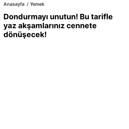
Anasayfa
Yemek
Dondurmayı unutun! Bu tarifle
yaz akşamlarınız cennete
dönüşecek!
Sıcak yaz günlerinde içinizi ferahlatacak,
hafif mi hafif, ekşi mi ekşi bir lezzet
arıyorsanız doğru yerdesiniz! Yaz
akşamlarının ve özel davetlerin yıldızı
olmaya aday, ev yapımı limon sorbe
tarifiyle serinliğin tadını çıkarın. Üstelik
yapımı sandığınızdan çok daha kolay!
Haber Merkezi
03.07.2025 - 16:11