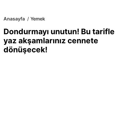
Anasayfa
Yemek
Dondurmayı unutun! Bu tarifle
yaz akşamlarınız cennete
dönüşecek!
Sıcak yaz günlerinde içinizi ferahlatacak,
hafif mi hafif, ekşi mi ekşi bir lezzet
arıyorsanız doğru yerdesiniz! Yaz
akşamlarının ve özel davetlerin yıldızı
olmaya aday, ev yapımı limon sorbe
tarifiyle serinliğin tadını çıkarın. Üstelik
yapımı sandığınızdan çok daha kolay!
Haber Merkezi