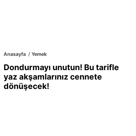
Anasayfa
Yemek
Dondurmayı unutun! Bu tarifle
yaz akşamlarınız cennete
dönüşecek!
Sıcak yaz günlerinde içinizi ferahlatacak,
hafif mi hafif, ekşi mi ekşi bir lezzet
arıyorsanız doğru yerdesiniz! Yaz
akşamlarının ve özel davetlerin yıldızı
olmaya aday, ev yapımı limon sorbe