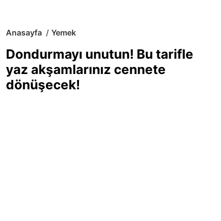
Anasayfa
Yemek
Dondurmayı unutun! Bu tarifle
yaz akşamlarınız cennete
dönüşecek!
Sıcak yaz günlerinde içinizi ferahlatacak,
hafif mi hafif, ekşi mi ekşi bir lezzet
arıyorsanız doğru yerdesiniz! Yaz
akşamlarının ve özel davetlerin yıldızı
olmaya aday, ev yapımı limon sorbe
tarifiyle serinliğin tadını çıkarın. Üstelik
yapımı sandığınızdan çok daha kolay!
Haber Merkezi