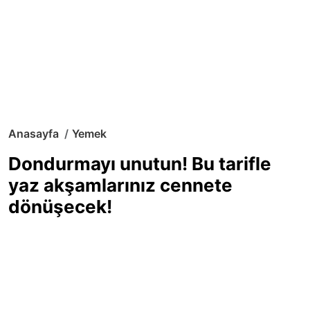
Anasayfa
Yemek
Dondurmayı unutun! Bu tarifle
yaz akşamlarınız cennete
dönüşecek!
Sıcak yaz günlerinde içinizi ferahlatacak,
hafif mi hafif, ekşi mi ekşi bir lezzet
arıyorsanız doğru yerdesiniz! Yaz
akşamlarının ve özel davetlerin yıldızı