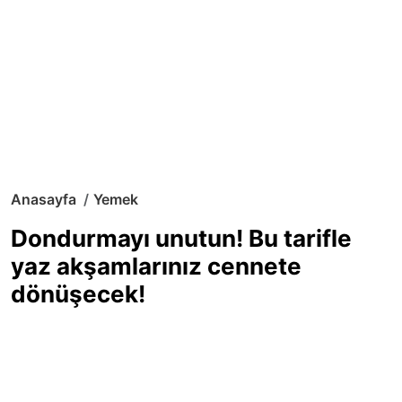
Anasayfa
Yemek
Dondurmayı unutun! Bu tarifle
yaz akşamlarınız cennete
dönüşecek!
Sıcak yaz günlerinde içinizi ferahlatacak,
hafif mi hafif, ekşi mi ekşi bir lezzet
arıyorsanız doğru yerdesiniz! Yaz