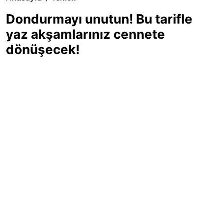
Dondurmayı unutun! Bu tarifle
yaz akşamlarınız cennete
dönüşecek!
Sıcak yaz günlerinde içinizi ferahlatacak,
hafif mi hafif, ekşi mi ekşi bir lezzet
arıyorsanız doğru yerdesiniz! Yaz
akşamlarının ve özel davetlerin yıldızı
olmaya aday, ev yapımı limon sorbe
tarifiyle serinliğin tadını çıkarın. Üstelik
yapımı sandığınızdan çok daha kolay!
Haber Merkezi
03.07.2025 - 16:11