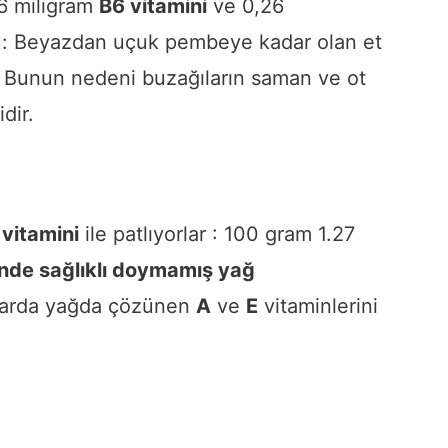
6 miligram
B6 vitamini
ve 0,26
cu: Beyazdan uçuk pembeye kadar olan et
r. Bunun nedeni buzağıların saman ve ot
dir.
vitamini
ile patlıyorlar : 100 gram 1.27
inde sağlıklı doymamış yağ
ktarda yağda çözünen
A
ve
E
vitaminlerini