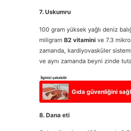
7. Uskumru
100 gram yüksek yağlı deniz balı
miligram
B2 vitamini
ve 7.3 mikr
zamanda, kardiyovasküler sistemi 
ve aynı zamanda beyni zinde tutan
İlginizi çekebilir
Gıda güvenliğini sağl
8. Dana eti