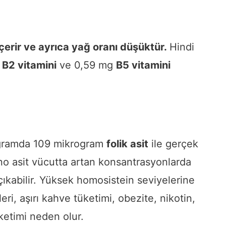
içerir ve ayrıca yağ oranı düşüktür.
Hindi
g
B2 vitamini
ve 0,59 mg
B5 vitamini
00 gramda 109 mikrogram
folik asit
ile gerçek
o asit vücutta artan konsantrasyonlarda
 çıkabilir. Yüksek homosistein seviyelerine
leri, aşırı kahve tüketimi, obezite, nikotin,
üketimi neden olur.