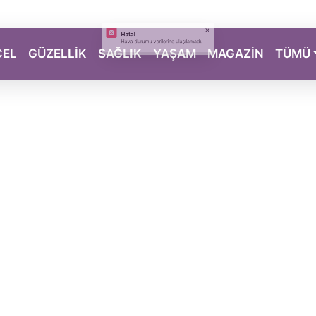
CEL
GÜZELLİK
SAĞLIK
YAŞAM
MAGAZİN
TÜMÜ