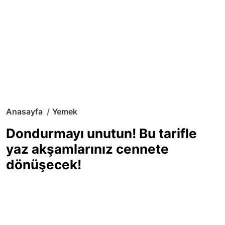
Anasayfa
Yemek
Dondurmayı unutun! Bu tarifle
yaz akşamlarınız cennete
dönüşecek!
Sıcak yaz günlerinde içinizi ferahlatacak,
hafif mi hafif, ekşi mi ekşi bir lezzet
arıyorsanız doğru yerdesiniz! Yaz