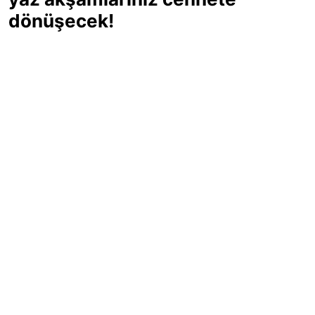
dönüşecek!
Sıcak yaz günlerinde içinizi ferahlatacak,
hafif mi hafif, ekşi mi ekşi bir lezzet
arıyorsanız doğru yerdesiniz! Yaz
akşamlarının ve özel davetlerin yıldızı
olmaya aday, ev yapımı limon sorbe
tarifiyle serinliğin tadını çıkarın. Üstelik
yapımı sandığınızdan çok daha kolay!
Haber Merkezi
03.07.2025 - 16:11