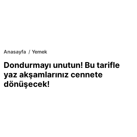
Anasayfa
Yemek
Dondurmayı unutun! Bu tarifle
yaz akşamlarınız cennete
dönüşecek!
Sıcak yaz günlerinde içinizi ferahlatacak,
hafif mi hafif, ekşi mi ekşi bir lezzet
arıyorsanız doğru yerdesiniz! Yaz
akşamlarının ve özel davetlerin yıldızı
olmaya aday, ev yapımı limon sorbe