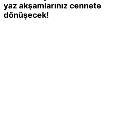
yaz akşamlarınız cennete
dönüşecek!
Sıcak yaz günlerinde içinizi ferahlatacak,
hafif mi hafif, ekşi mi ekşi bir lezzet
arıyorsanız doğru yerdesiniz! Yaz
akşamlarının ve özel davetlerin yıldızı
olmaya aday, ev yapımı limon sorbe
tarifiyle serinliğin tadını çıkarın. Üstelik
yapımı sandığınızdan çok daha kolay!
Haber Merkezi
03.07.2025 - 16:11