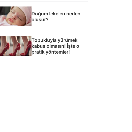
Doğum lekeleri neden
oluşur?
Topukluyla yürümek
kabus olmasın! İşte o
pratik yöntemler!