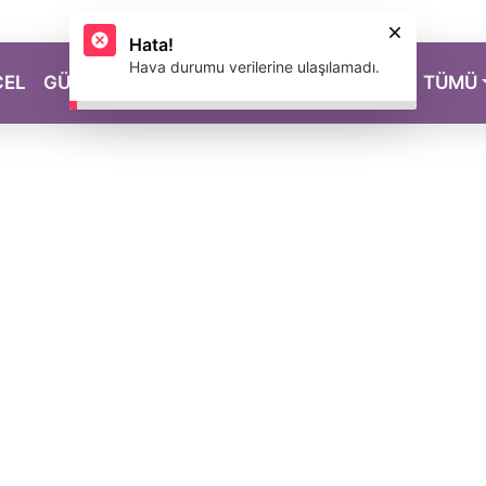
CEL
GÜZELLİK
SAĞLIK
YAŞAM
MAGAZİN
TÜMÜ