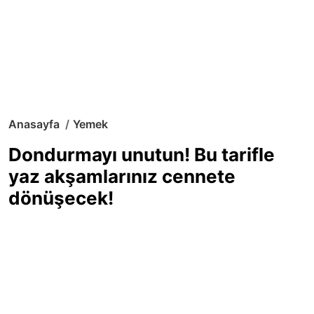
Anasayfa
Yemek
Dondurmayı unutun! Bu tarifle
yaz akşamlarınız cennete
dönüşecek!
Sıcak yaz günlerinde içinizi ferahlatacak,
hafif mi hafif, ekşi mi ekşi bir lezzet
arıyorsanız doğru yerdesiniz! Yaz
akşamlarının ve özel davetlerin yıldızı
olmaya aday, ev yapımı limon sorbe