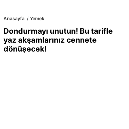
Anasayfa
Yemek
Dondurmayı unutun! Bu tarifle
yaz akşamlarınız cennete
dönüşecek!
Sıcak yaz günlerinde içinizi ferahlatacak,
hafif mi hafif, ekşi mi ekşi bir lezzet
arıyorsanız doğru yerdesiniz! Yaz
akşamlarının ve özel davetlerin yıldızı
olmaya aday, ev yapımı limon sorbe
tarifiyle serinliğin tadını çıkarın. Üstelik
yapımı sandığınızdan çok daha kolay!
Haber Merkezi