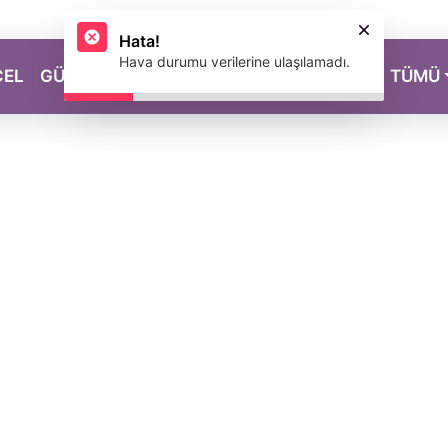
Hata!
Hava durumu verilerine ulaşılamadı.
CEL
GÜZELLİK
SAĞLIK
YAŞAM
MAGAZİN
TÜMÜ