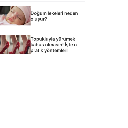
Doğum lekeleri neden
oluşur?
Topukluyla yürümek
kabus olmasın! İşte o
pratik yöntemler!