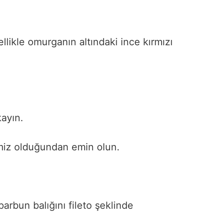
ellikle omurganın altındaki ince kırmızı
kayın.
emiz olduğundan emin olun.
arbun balığını fileto şeklinde