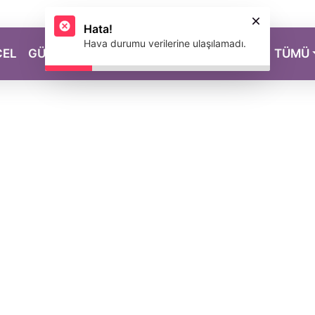
Hata!
Hava durumu verilerine ulaşılamadı.
CEL
GÜZELLİK
SAĞLIK
YAŞAM
MAGAZİN
TÜMÜ