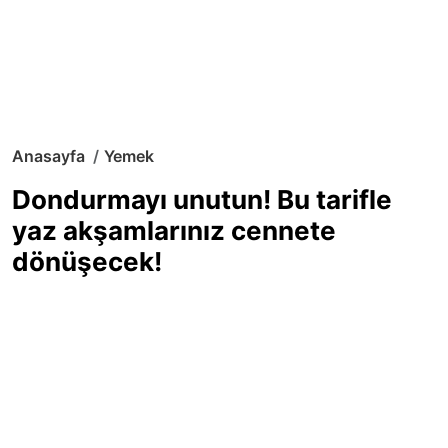
Anasayfa
Yemek
Dondurmayı unutun! Bu tarifle
yaz akşamlarınız cennete
dönüşecek!
Sıcak yaz günlerinde içinizi ferahlatacak,
hafif mi hafif, ekşi mi ekşi bir lezzet
arıyorsanız doğru yerdesiniz! Yaz
akşamlarının ve özel davetlerin yıldızı
olmaya aday, ev yapımı limon sorbe
tarifiyle serinliğin tadını çıkarın. Üstelik