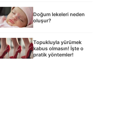
Doğum lekeleri neden
oluşur?
Topukluyla yürümek
kabus olmasın! İşte o
pratik yöntemler!