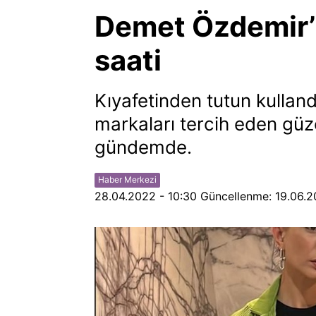
Demet Özdemir’
saati
Kıyafetinden tutun kulland
markaları tercih eden güz
gündemde.
Haber Merkezi
28.04.2022 - 10:30
Güncellenme:
19.06.2