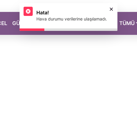
Hata!
Hava durumu verilerine ulaşılamadı.
CEL
GÜZELLİK
SAĞLIK
YAŞAM
MAGAZİN
TÜMÜ