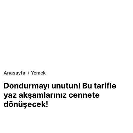
Anasayfa
Yemek
Dondurmayı unutun! Bu tarifle
yaz akşamlarınız cennete
dönüşecek!
Sıcak yaz günlerinde içinizi ferahlatacak,
hafif mi hafif, ekşi mi ekşi bir lezzet