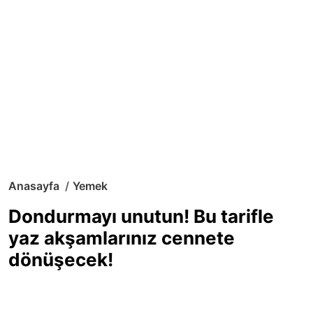
Anasayfa
Yemek
Dondurmayı unutun! Bu tarifle
yaz akşamlarınız cennete
dönüşecek!
Sıcak yaz günlerinde içinizi ferahlatacak,
hafif mi hafif, ekşi mi ekşi bir lezzet