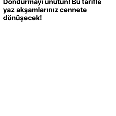
Dondurmayı unutun! Bu tarifle
yaz akşamlarınız cennete
dönüşecek!
Sıcak yaz günlerinde içinizi ferahlatacak,
hafif mi hafif, ekşi mi ekşi bir lezzet
arıyorsanız doğru yerdesiniz! Yaz
akşamlarının ve özel davetlerin yıldızı
olmaya aday, ev yapımı limon sorbe
tarifiyle serinliğin tadını çıkarın. Üstelik
yapımı sandığınızdan çok daha kolay!
Haber Merkezi
03.07.2025 - 16:11