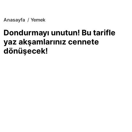
Anasayfa
Yemek
Dondurmayı unutun! Bu tarifle
yaz akşamlarınız cennete
dönüşecek!
Sıcak yaz günlerinde içinizi ferahlatacak,
hafif mi hafif, ekşi mi ekşi bir lezzet
arıyorsanız doğru yerdesiniz! Yaz
akşamlarının ve özel davetlerin yıldızı
olmaya aday, ev yapımı limon sorbe
tarifiyle serinliğin tadını çıkarın. Üstelik
yapımı sandığınızdan çok daha kolay!
Haber Merkezi