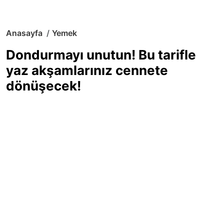
Anasayfa
Yemek
Dondurmayı unutun! Bu tarifle
yaz akşamlarınız cennete
dönüşecek!
Sıcak yaz günlerinde içinizi ferahlatacak,
hafif mi hafif, ekşi mi ekşi bir lezzet
arıyorsanız doğru yerdesiniz! Yaz
akşamlarının ve özel davetlerin yıldızı
olmaya aday, ev yapımı limon sorbe
tarifiyle serinliğin tadını çıkarın. Üstelik
yapımı sandığınızdan çok daha kolay!
Haber Merkezi