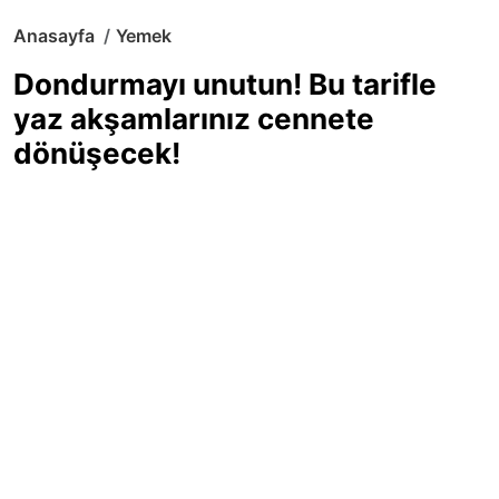
Anasayfa
Yemek
Dondurmayı unutun! Bu tarifle
yaz akşamlarınız cennete
dönüşecek!
Sıcak yaz günlerinde içinizi ferahlatacak,
hafif mi hafif, ekşi mi ekşi bir lezzet
arıyorsanız doğru yerdesiniz! Yaz
akşamlarının ve özel davetlerin yıldızı
olmaya aday, ev yapımı limon sorbe
tarifiyle serinliğin tadını çıkarın. Üstelik
yapımı sandığınızdan çok daha kolay!
Haber Merkezi
03.07.2025 - 16:11