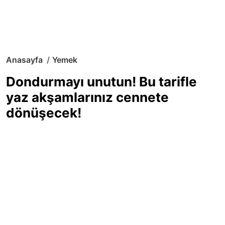
Anasayfa
Yemek
Dondurmayı unutun! Bu tarifle
yaz akşamlarınız cennete
dönüşecek!
Sıcak yaz günlerinde içinizi ferahlatacak,
hafif mi hafif, ekşi mi ekşi bir lezzet
arıyorsanız doğru yerdesiniz! Yaz
akşamlarının ve özel davetlerin yıldızı
olmaya aday, ev yapımı limon sorbe
tarifiyle serinliğin tadını çıkarın. Üstelik
yapımı sandığınızdan çok daha kolay!