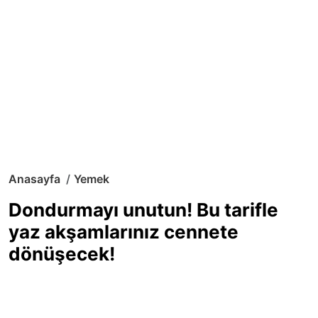
Anasayfa
Yemek
Dondurmayı unutun! Bu tarifle
yaz akşamlarınız cennete
dönüşecek!
Sıcak yaz günlerinde içinizi ferahlatacak,
hafif mi hafif, ekşi mi ekşi bir lezzet