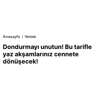
Anasayfa
Yemek
Dondurmayı unutun! Bu tarifle
yaz akşamlarınız cennete
dönüşecek!
Sıcak yaz günlerinde içinizi ferahlatacak,
hafif mi hafif, ekşi mi ekşi bir lezzet
arıyorsanız doğru yerdesiniz! Yaz
akşamlarının ve özel davetlerin yıldızı
olmaya aday, ev yapımı limon sorbe
tarifiyle serinliğin tadını çıkarın. Üstelik