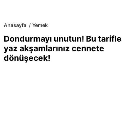
Anasayfa
Yemek
Dondurmayı unutun! Bu tarifle
yaz akşamlarınız cennete
dönüşecek!
Sıcak yaz günlerinde içinizi ferahlatacak,
hafif mi hafif, ekşi mi ekşi bir lezzet
arıyorsanız doğru yerdesiniz! Yaz
akşamlarının ve özel davetlerin yıldızı
olmaya aday, ev yapımı limon sorbe
tarifiyle serinliğin tadını çıkarın. Üstelik
yapımı sandığınızdan çok daha kolay!
Haber Merkezi