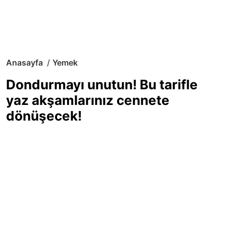
Anasayfa
Yemek
Dondurmayı unutun! Bu tarifle
yaz akşamlarınız cennete
dönüşecek!
Sıcak yaz günlerinde içinizi ferahlatacak,
hafif mi hafif, ekşi mi ekşi bir lezzet
arıyorsanız doğru yerdesiniz! Yaz
akşamlarının ve özel davetlerin yıldızı
olmaya aday, ev yapımı limon sorbe
tarifiyle serinliğin tadını çıkarın. Üstelik
yapımı sandığınızdan çok daha kolay!