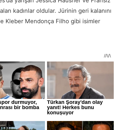
es'da yarışan Jessica Hausner ve Fransız
lan kadınlar oldular. Jürinin geri kalanını
e Kleber Mendonça Filho gibi isimler