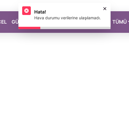
Hata!
Hava durumu verilerine ulaşılamadı.
CEL
GÜZELLİK
SAĞLIK
YAŞAM
MAGAZİN
TÜMÜ