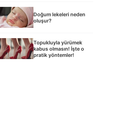
Doğum lekeleri neden
oluşur?
Topukluyla yürümek
kabus olmasın! İşte o
pratik yöntemler!