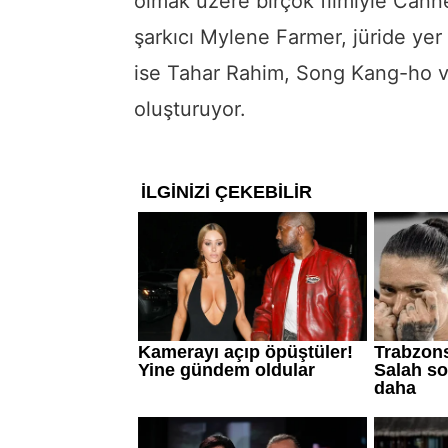
olmak üzere birçok filmiyle Cann
şarkıcı Mylene Farmer, jüride yer a
ise Tahar Rahim, Song Kang-ho v
oluşturuyor.