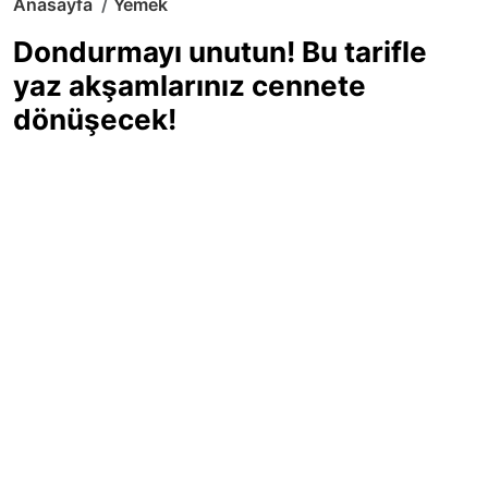
Anasayfa
Yemek
Dondurmayı unutun! Bu tarifle
yaz akşamlarınız cennete
dönüşecek!
Sıcak yaz günlerinde içinizi ferahlatacak,
hafif mi hafif, ekşi mi ekşi bir lezzet
arıyorsanız doğru yerdesiniz! Yaz
akşamlarının ve özel davetlerin yıldızı
olmaya aday, ev yapımı limon sorbe
tarifiyle serinliğin tadını çıkarın. Üstelik
yapımı sandığınızdan çok daha kolay!
Haber Merkezi
03.07.2025 - 16:11