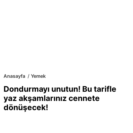
Anasayfa
Yemek
Dondurmayı unutun! Bu tarifle
yaz akşamlarınız cennete
dönüşecek!
Sıcak yaz günlerinde içinizi ferahlatacak,
hafif mi hafif, ekşi mi ekşi bir lezzet