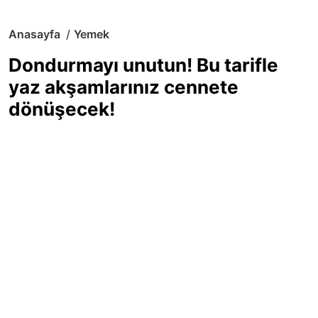
Anasayfa
Yemek
Dondurmayı unutun! Bu tarifle
yaz akşamlarınız cennete
dönüşecek!
Sıcak yaz günlerinde içinizi ferahlatacak,
hafif mi hafif, ekşi mi ekşi bir lezzet
arıyorsanız doğru yerdesiniz! Yaz
akşamlarının ve özel davetlerin yıldızı
olmaya aday, ev yapımı limon sorbe
tarifiyle serinliğin tadını çıkarın. Üstelik
yapımı sandığınızdan çok daha kolay!
Haber Merkezi
03.07.2025 - 16:11