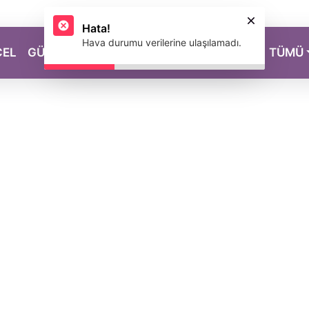
Hata!
Hava durumu verilerine ulaşılamadı.
CEL
GÜZELLİK
SAĞLIK
YAŞAM
MAGAZİN
TÜMÜ