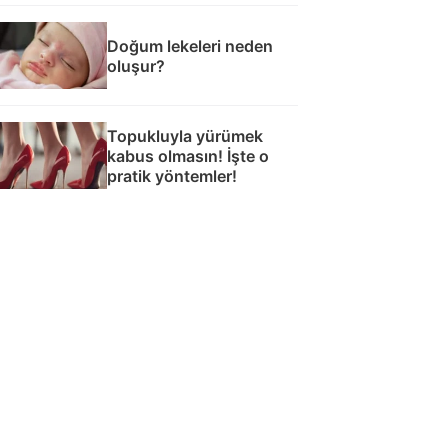
Doğum lekeleri neden
oluşur?
Topukluyla yürümek
kabus olmasın! İşte o
pratik yöntemler!