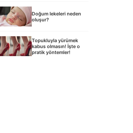
Doğum lekeleri neden
oluşur?
Topukluyla yürümek
kabus olmasın! İşte o
pratik yöntemler!