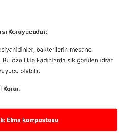
arşı Koruyucudur:
iyanidinler, bakterilerin mesane
 Bu özellikle kadınlarda sık görülen idrar
uyucu olabilir.
i Korur:
klı: Elma kompostosu