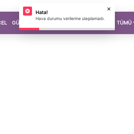
Hata!
Hava durumu verilerine ulaşılamadı.
CEL
GÜZELLİK
SAĞLIK
YAŞAM
MAGAZİN
TÜMÜ