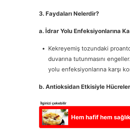
3. Faydaları Nelerdir?
a. İdrar Yolu Enfeksiyonlarına K
Kekreyemiş tozundaki proantos
duvarına tutunmasını engeller.
yolu enfeksiyonlarına karşı kor
b. Antioksidan Etkisiyle Hücreler
İlginizi çekebilir
Hem hafif hem sağlı