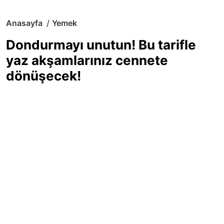
Anasayfa
Yemek
Dondurmayı unutun! Bu tarifle
yaz akşamlarınız cennete
dönüşecek!
Sıcak yaz günlerinde içinizi ferahlatacak,
hafif mi hafif, ekşi mi ekşi bir lezzet
arıyorsanız doğru yerdesiniz! Yaz
akşamlarının ve özel davetlerin yıldızı
olmaya aday, ev yapımı limon sorbe
tarifiyle serinliğin tadını çıkarın. Üstelik
yapımı sandığınızdan çok daha kolay!
Haber Merkezi
03.07.2025 - 16:11