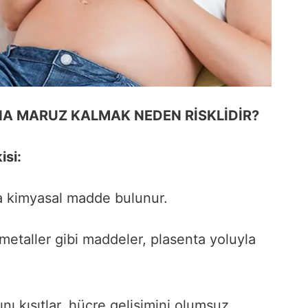
A MARUZ KALMAK NEDEN RİSKLİDİR?
isi:
a kimyasal madde bulunur.
metaller gibi maddeler, plasenta yoluyla
nı kısıtlar, hücre gelişimini olumsuz