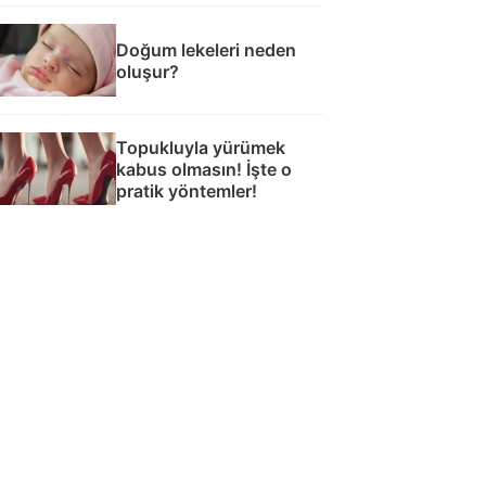
Doğum lekeleri neden
oluşur?
Topukluyla yürümek
kabus olmasın! İşte o
pratik yöntemler!