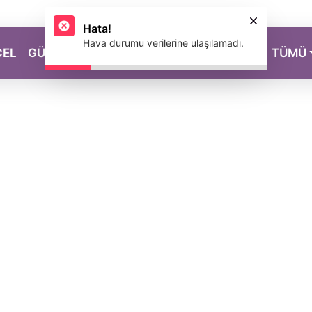
Hata!
Hava durumu verilerine ulaşılamadı.
CEL
GÜZELLİK
SAĞLIK
YAŞAM
MAGAZİN
TÜMÜ