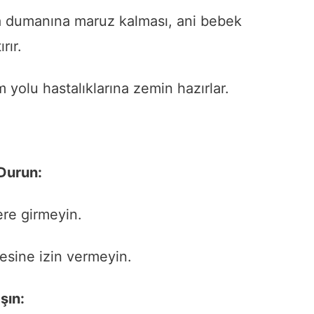
a dumanına maruz kalması, ani bebek
rır.
m yolu hastalıklarına zemin hazırlar.
Durun:
lere girmeyin.
mesine izin vermeyin.
şın: