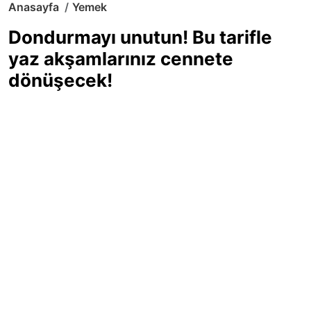
Anasayfa
Yemek
Dondurmayı unutun! Bu tarifle
yaz akşamlarınız cennete
dönüşecek!
Sıcak yaz günlerinde içinizi ferahlatacak,
hafif mi hafif, ekşi mi ekşi bir lezzet
arıyorsanız doğru yerdesiniz! Yaz
akşamlarının ve özel davetlerin yıldızı
olmaya aday, ev yapımı limon sorbe
tarifiyle serinliğin tadını çıkarın. Üstelik
yapımı sandığınızdan çok daha kolay!
Haber Merkezi
03.07.2025 - 16:11