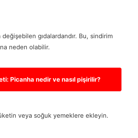
a değişebilen gıdalardandır. Bu, sindirim
ına neden olabilir.
ti: Picanha nedir ve nasıl pişirilir?
üketin veya soğuk yemeklere ekleyin.