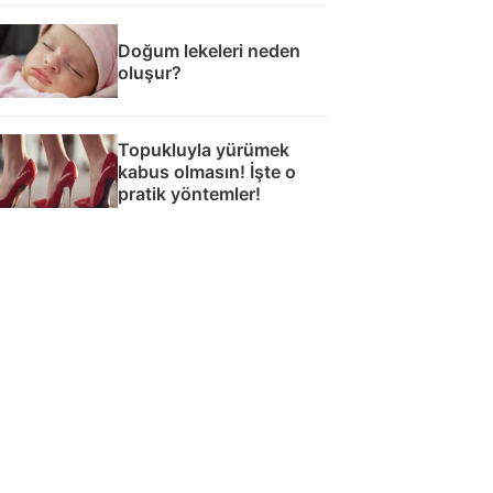
Doğum lekeleri neden
oluşur?
Topukluyla yürümek
kabus olmasın! İşte o
pratik yöntemler!