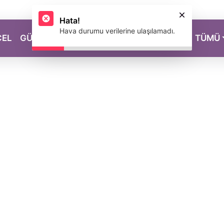
Hata!
Hava durumu verilerine ulaşılamadı.
CEL
GÜZELLİK
SAĞLIK
YAŞAM
MAGAZİN
TÜMÜ