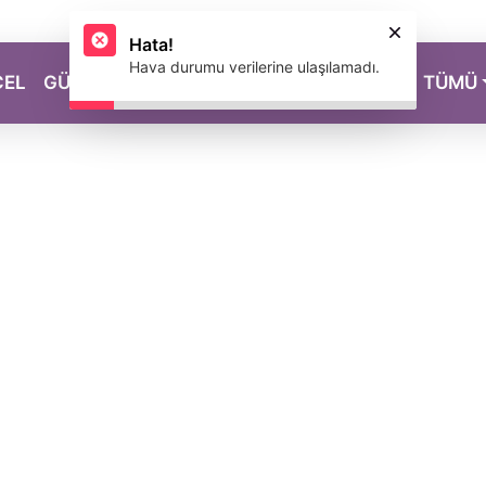
Hata!
Hava durumu verilerine ulaşılamadı.
CEL
GÜZELLİK
SAĞLIK
YAŞAM
MAGAZİN
TÜMÜ