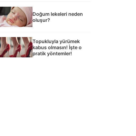
Doğum lekeleri neden
oluşur?
Topukluyla yürümek
kabus olmasın! İşte o
pratik yöntemler!