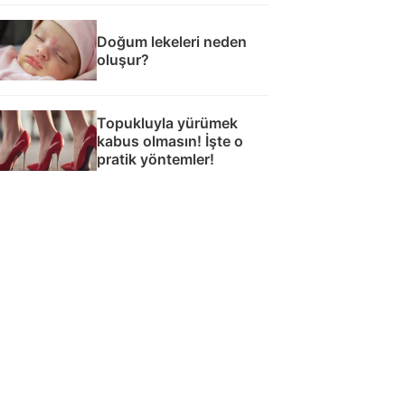
Doğum lekeleri neden
oluşur?
Topukluyla yürümek
kabus olmasın! İşte o
pratik yöntemler!