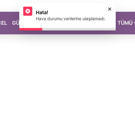
Hata!
Hava durumu verilerine ulaşılamadı.
CEL
GÜZELLİK
SAĞLIK
YAŞAM
MAGAZİN
TÜMÜ