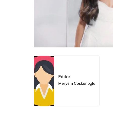
Editör
Meryem Coskunoglu