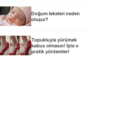
Doğum lekeleri neden
oluşur?
Topukluyla yürümek
kabus olmasın! İşte o
pratik yöntemler!