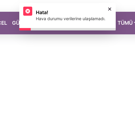
CEL
GÜZELLİK
SAĞLIK
YAŞAM
MAGAZİN
TÜMÜ