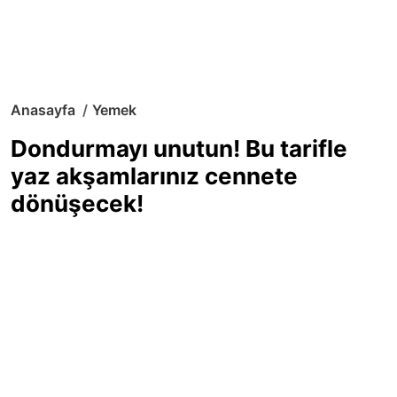
Anasayfa
Yemek
Dondurmayı unutun! Bu tarifle
yaz akşamlarınız cennete
dönüşecek!
Sıcak yaz günlerinde içinizi ferahlatacak,
hafif mi hafif, ekşi mi ekşi bir lezzet
arıyorsanız doğru yerdesiniz! Yaz
akşamlarının ve özel davetlerin yıldızı
olmaya aday, ev yapımı limon sorbe
tarifiyle serinliğin tadını çıkarın. Üstelik
yapımı sandığınızdan çok daha kolay!